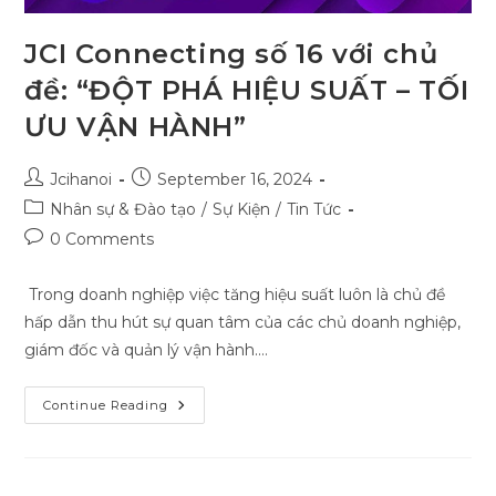
JCI Connecting số 16 với chủ
đề: “ĐỘT PHÁ HIỆU SUẤT – TỐI
ƯU VẬN HÀNH”
Post
Post
Jcihanoi
September 16, 2024
author:
published:
Post
Nhân sự & Đào tạo
/
Sự Kiện
/
Tin Tức
category:
Post
0 Comments
comments:
Trong doanh nghiệp việc tăng hiệu suất luôn là chủ đề
hấp dẫn thu hút sự quan tâm của các chủ doanh nghiệp,
giám đốc và quản lý vận hành.…
JCI
Continue Reading
Connecting
Số
16
Với
Chủ