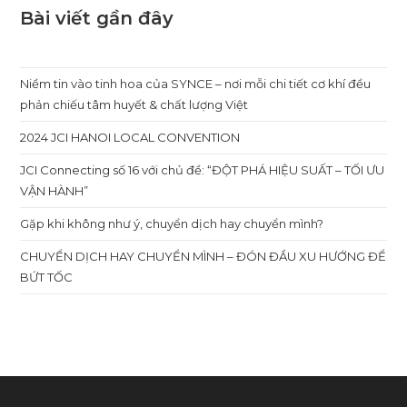
Đề:
“ĐỘT
Bài viết gần đây
PHÁ
HIỆU
SUẤT
–
TỐI
Niềm tin vào tinh hoa của SYNCE – nơi mỗi chi tiết cơ khí đều
ƯU
VẬN
phản chiếu tâm huyết & chất lượng Việt
HÀNH”
2024 JCI HANOI LOCAL CONVENTION
JCI Connecting số 16 với chủ đề: “ĐỘT PHÁ HIỆU SUẤT – TỐI ƯU
VẬN HÀNH”
Gặp khi không như ý, chuyển dịch hay chuyển mình?
CHUYỂN DỊCH HAY CHUYỂN MÌNH – ĐÓN ĐẦU XU HƯỚNG ĐỂ
BỨT TỐC