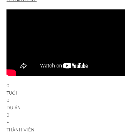
0
TUỔI
0
DỰ ÁN
0
+
THÀNH VIÊN