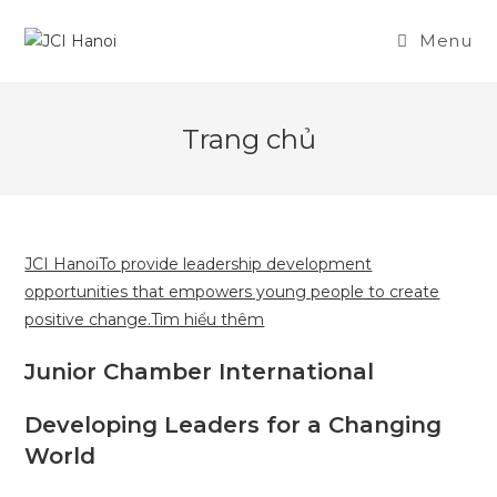
Skip
to
Menu
content
Trang chủ
JCI HanoiTo provide leadership development
opportunities that empowers young people to create
positive change.Tìm hiểu thêm
Junior Chamber International
Developing Leaders for a Changing
World