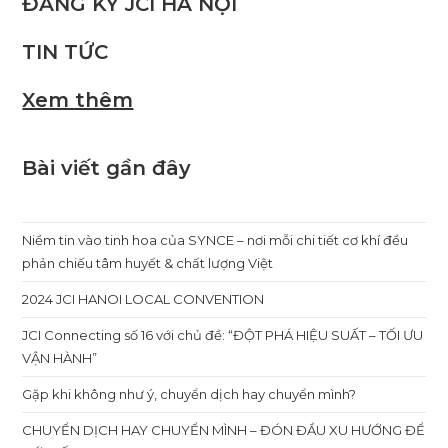
ĐĂNG KÝ JCI HÀ NỘI
TIN TỨC
Xem thêm
Bài viết gần đây
Niềm tin vào tinh hoa của SYNCE – nơi mỗi chi tiết cơ khí đều
phản chiếu tâm huyết & chất lượng Việt
2024 JCI HANOI LOCAL CONVENTION
JCI Connecting số 16 với chủ đề: “ĐỘT PHÁ HIỆU SUẤT – TỐI ƯU
VẬN HÀNH”
Gặp khi không như ý, chuyển dịch hay chuyển mình?
CHUYỂN DỊCH HAY CHUYỂN MÌNH – ĐÓN ĐẦU XU HƯỚNG ĐỂ