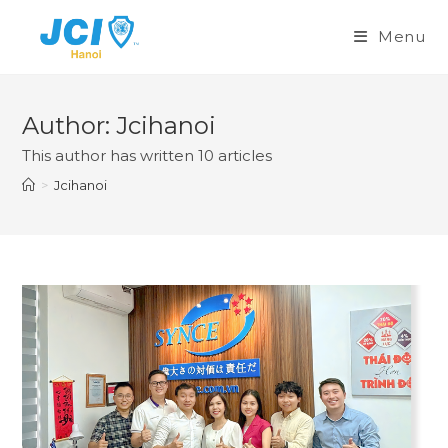
Skip
to
Menu
content
Author:
Jcihanoi
This author has written 10 articles
>
Jcihanoi