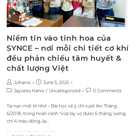
Niềm tin vào tinh hoa của
SYNCE – nơi mỗi chi tiết cơ khí
đều phản chiếu tâm huyết &
chất lượng Việt
Post
Post
Jcihanoi
June 5, 2025
author:
published:
Post
Post
Jaycees Hanoi
/
Uncategorized
0 Comments
category:
comments:
Tai nạn mất trí nhớ – Bài học về ý chí vượt lên​ Tháng
6/2018, trong hoàn cảnh “vừa lấy vợ được 6 tháng, lương
chỉ 4 triệu đồng, lại…