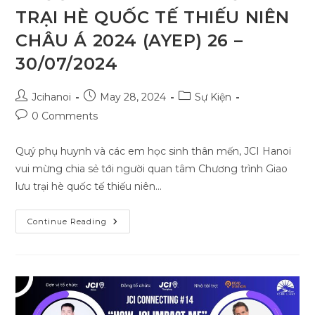
TRẠI HÈ QUỐC TẾ THIẾU NIÊN
CHÂU Á 2024 (AYEP) 26 –
30/07/2024
Post
Post
Post
Jcihanoi
May 28, 2024
Sự Kiện
author:
published:
category:
Post
0 Comments
comments:
Quý phụ huynh và các em học sinh thân mến, JCI Hanoi
vui mừng chia sẻ tới người quan tâm Chương trình Giao
lưu trại hè quốc tế thiếu niên…
[JCI
Continue Reading
HANOI]
MỞ
ĐƠN
ĐĂNG
KÝ
CHƯƠNG
TRÌNH
GIAO
LƯU