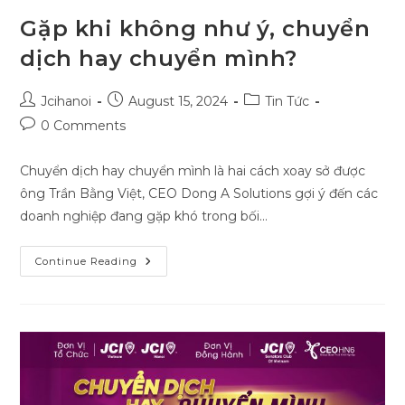
Gặp khi không như ý, chuyển
dịch hay chuyển mình?
Post
Post
Post
Jcihanoi
August 15, 2024
Tin Tức
author:
published:
category:
Post
0 Comments
comments:
Chuyển dịch hay chuyển mình là hai cách xoay sở được
ông Trần Bằng Việt, CEO Dong A Solutions gợi ý đến các
doanh nghiệp đang gặp khó trong bối…
Gặp
Continue Reading
Khi
Không
Như
Ý,
Chuyển
Dịch
Hay
Chuyển
Mình?