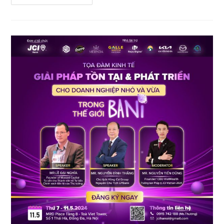
CONNECTING
#14:
“HOW
JCI
IMPACT
ME”