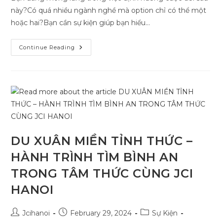
này?Có quá nhiều ngành nghề mà option chỉ có thể một
hoặc hai?Bạn cần sự kiện giúp bạn hiểu…
SỰ
Continue Reading
KIỆN
HƯỚNG
NGHIỆP
HIỂU
BẢN
THÂN
–
TƯƠNG
LAI
MỞ
NGHỀ
DU XUÂN MIỀN TỈNH THỨC –
HÀNH TRÌNH TÌM BÌNH AN
TRONG TÂM THỨC CÙNG JCI
HANOI
Post
Post
Post
Jcihanoi
February 29, 2024
Sự Kiện