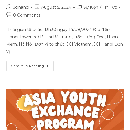
Post
Post
Post
Jcihanoi
August 5, 2024
Sự Kiện
/
Tin Tức
author:
published:
category:
Post
0 Comments
comments:
Thời gian tổ chức: 13h30 ngày 14/08/2024 Địa điểm:
Hanoi Tower, 49 P. Hai Bà Trưng, Trần Hưng Đạo, Hoàn
Kiếm, Hà Nội. Đơn vị tổ chức: JCI Vietnam, JCI Hanoi Đơn
vị…
CHUYỂN
Continue Reading
DỊCH
HAY
CHUYỂN
MÌNH
–
ĐÓN
ĐẦU
XU
HƯỚNG
ĐỂ
BỨT
TỐC