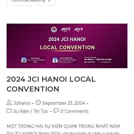
Niềm
Continue Reading
Tin
Vào
Tinh
Hoa
Của
SYNCE
–
Nơi
Mỗi
Chi
Tiết
Cơ
Khí
Đều
Phản
Chiếu
Tâm
Huyết
2024 JCI HANOI LOCAL
&
Chất
CONVENTION
Lượng
Việt
Post
Post
Jcihanoi
September 23, 2024
author:
published:
Post
Post
Sự Kiện
/
Tin Tức
0 Comments
category:
comments:
MỘT TRONG HAI SỰ KIỆN QUAN TRỌNG NHẤT NĂM
TẠI JCI HANOI Năm 2024, chứng kiến dư âm của biến