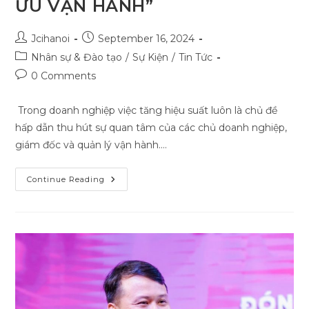
ƯU VẬN HÀNH”
Post
Post
Jcihanoi
September 16, 2024
author:
published:
Post
Nhân sự & Đào tạo
/
Sự Kiện
/
Tin Tức
category:
Post
0 Comments
comments:
Trong doanh nghiệp việc tăng hiệu suất luôn là chủ đề
hấp dẫn thu hút sự quan tâm của các chủ doanh nghiệp,
giám đốc và quản lý vận hành.…
JCI
Continue Reading
Connecting
Số
16
Với
Chủ
Đề:
“ĐỘT
PHÁ
HIỆU
SUẤT
–
TỐI
ƯU