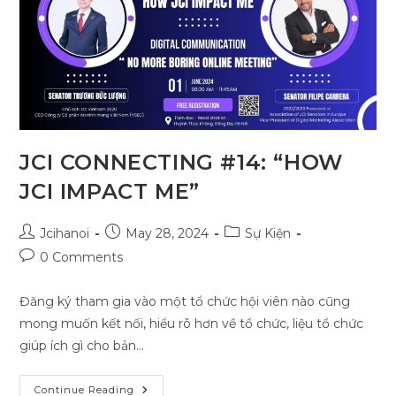
TRẠI
HÈ
QUỐC
TẾ
THIẾU
NIÊN
CHÂU
Á
2024
(AYEP)
26
–
30/07/2024
JCI CONNECTING #14: “HOW
JCI IMPACT ME”
Post
Post
Post
Jcihanoi
May 28, 2024
Sự Kiện
author:
published:
category:
Post
0 Comments
comments:
Đăng ký tham gia vào một tổ chức hội viên nào cũng
mong muốn kết nối, hiểu rõ hơn về tổ chức, liệu tổ chức
giúp ích gì cho bản…
JCI
Continue Reading