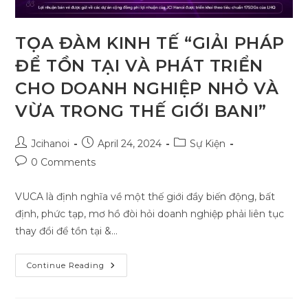
TỌA ĐÀM KINH TẾ “GIẢI PHÁP
ĐỂ TỒN TẠI VÀ PHÁT TRIỂN
CHO DOANH NGHIỆP NHỎ VÀ
VỪA TRONG THẾ GIỚI BANI”
Post
Post
Post
Jcihanoi
April 24, 2024
Sự Kiện
author:
published:
category:
Post
0 Comments
comments:
VUCA là định nghĩa về một thế giới đầy biến động, bất
định, phức tạp, mơ hồ đòi hỏi doanh nghiệp phải liên tục
thay đổi để tồn tại &…
TỌA
Continue Reading
ĐÀM
KINH
TẾ
“GIẢI