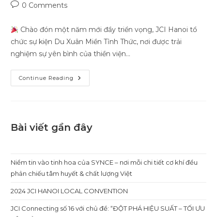
author:
published:
category:
Post
0 Comments
comments:
Chào đón một năm mới đầy triển vọng, JCI Hanoi tổ
chức sự kiện Du Xuân Miền Tỉnh Thức, nơi được trải
nghiệm sự yên bình của thiền viện…
DU
Continue Reading
XUÂN
MIỀN
TỈNH
THỨC
–
HÀNH
TRÌNH
Bài viết gần đây
TÌM
BÌNH
AN
TRONG
TÂM
Niềm tin vào tinh hoa của SYNCE – nơi mỗi chi tiết cơ khí đều
THỨC
CÙNG
phản chiếu tâm huyết & chất lượng Việt
JCI
HANOI
2024 JCI HANOI LOCAL CONVENTION
JCI Connecting số 16 với chủ đề: “ĐỘT PHÁ HIỆU SUẤT – TỐI ƯU