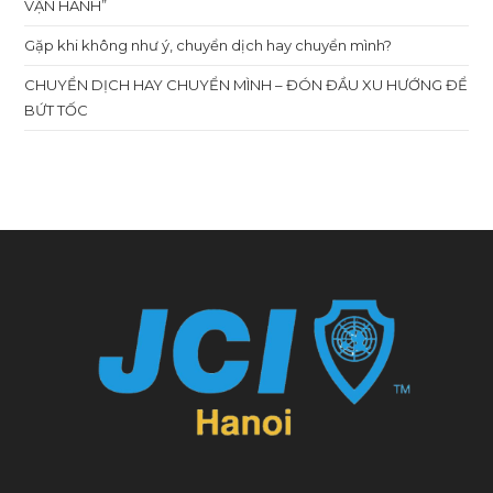
VẬN HÀNH”
Gặp khi không như ý, chuyển dịch hay chuyển mình?
CHUYỂN DỊCH HAY CHUYỂN MÌNH – ĐÓN ĐẦU XU HƯỚNG ĐỂ
BỨT TỐC