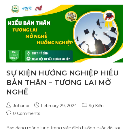
PHÁP
ĐỂ
TỒN
TẠI
VÀ
PHÁT
TRIỂN
CHO
DOANH
NGHIỆP
NHỎ
VÀ
VỪA
TRONG
THẾ
GIỚI
BANI”
SỰ KIỆN HƯỚNG NGHIỆP HIỂU
BẢN THÂN – TƯƠNG LAI MỞ
NGHỀ
Post
Post
Post
Jcihanoi
February 29, 2024
Sự Kiện
author:
published:
category:
Post
0 Comments
comments:
Bạn đang mông lung trong việc định hướng cuộc đời sau