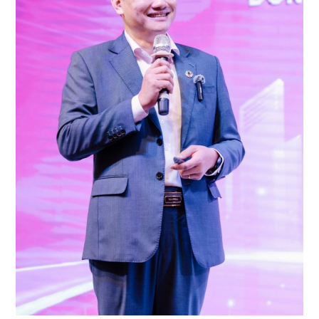
VẬN
HÀNH”