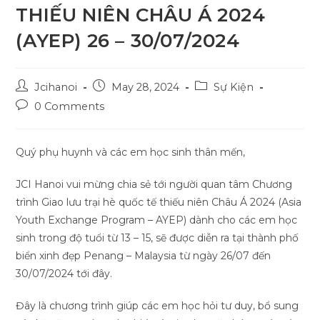
THIẾU NIÊN CHÂU Á 2024
(AYEP) 26 – 30/07/2024
Post
Post
Post
Jcihanoi
May 28, 2024
Sự Kiện
author:
published:
category:
Post
0 Comments
comments:
Quý phụ huynh và các em học sinh thân mến,
JCI Hanoi vui mừng chia sẻ tới người quan tâm Chương
trình Giao lưu trại hè quốc tế thiếu niên Châu Á 2024 (Asia
Youth Exchange Program – AYEP) dành cho các em học
sinh trong độ tuổi từ 13 – 15, sẽ được diễn ra tại thành phố
biển xinh đẹp Penang – Malaysia từ ngày 26/07 đến
30/07/2024 tới đây.
Đây là chương trình giúp các em học hỏi tư duy, bổ sung