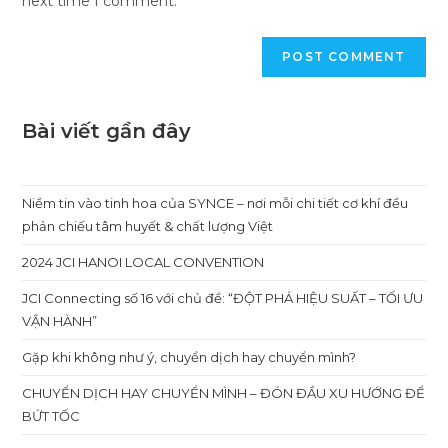
next time I comment.
Bài viết gần đây
Niềm tin vào tinh hoa của SYNCE – nơi mỗi chi tiết cơ khí đều
phản chiếu tâm huyết & chất lượng Việt
2024 JCI HANOI LOCAL CONVENTION
JCI Connecting số 16 với chủ đề: “ĐỘT PHÁ HIỆU SUẤT – TỐI ƯU
VẬN HÀNH”
Gặp khi không như ý, chuyển dịch hay chuyển mình?
CHUYỂN DỊCH HAY CHUYỂN MÌNH – ĐÓN ĐẦU XU HƯỚNG ĐỂ
BỨT TỐC