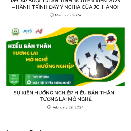
RECAP BUỔI TRI ÂN TÌNH NGUYỆN VIÊN 2023
– HÀNH TRÌNH ĐẦY Ý NGHĨA CỦA JCI HANOI
March 25, 2024
SỰ KIỆN HƯỚNG NGHIỆP HIỂU BẢN THÂN –
TƯƠNG LAI MỞ NGHỀ
February 29, 2024