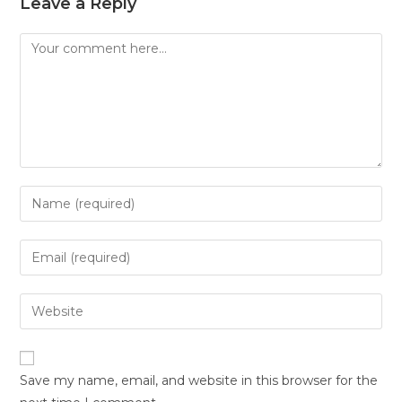
Leave a Reply
Comment
Enter
your
name
Enter
or
your
username
email
Enter
to
address
your
comment
to
website
comment
URL
Save my name, email, and website in this browser for the
(optional)