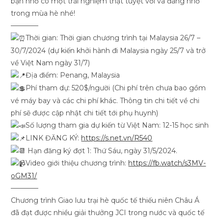
bạn nhỏ có một trải nghiệm thật tuyệt vời và đáng nhớ
trong mùa hè nhé!
————
Thời gian: Thời gian chương trình tại Malaysia 26/7 –
30/7/2024 (dự kiến khởi hành đi Malaysia ngày 25/7 và trở
về Việt Nam ngày 31/7)
Địa điểm: Penang, Malaysia
Phí tham dự: 520$/người (Chi phí trên chưa bao gồm
vé máy bay và các chi phí khác. Thông tin chi tiết về chi
phí sẽ được cập nhật chi tiết tới phụ huynh)
Số lượng tham gia dự kiến từ Việt Nam: 12-15 học sinh
LINK ĐĂNG KÝ:
https://s.net.vn/R540
Hạn đăng ký đợt 1: Thứ Sáu, ngày 31/5/2024.
Video giới thiệu chương trình:
https://fb.watch/s3MV-
oGM31/
————
Chương trình Giao lưu trại hè quốc tế thiếu niên Châu Á
đã đạt được nhiều giải thưởng JCI trong nước và quốc tế