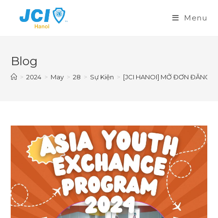
Skip
to
Menu
content
Blog
>
2024
>
May
>
28
>
Sự Kiện
>
[JCI HANOI] MỞ ĐƠN ĐĂNG KÝ