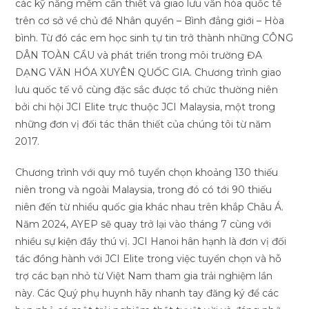
các kỹ năng mềm cần thiết và giao lưu văn hóa quốc tế
trên cơ sở về chủ đề Nhân quyền – Bình đẳng giới – Hòa
bình. Từ đó các em học sinh tự tin trở thành những CÔNG
DÂN TOÀN CẦU và phát triển trong môi trường ĐA
DẠNG VĂN HÓA XUYÊN QUỐC GIA. Chương trình giao
lưu quốc tế vô cùng đặc sắc được tổ chức thường niên
bởi chi hội JCI Elite trực thuộc JCI Malaysia, một trong
những đơn vị đối tác thân thiết của chúng tôi từ năm
2017.
Chương trình với quy mô tuyển chọn khoảng 130 thiếu
niên trong và ngoài Malaysia, trong đó có tới 90 thiếu
niên đến từ nhiều quốc gia khác nhau trên khắp Châu Á.
Năm 2024, AYEP sẽ quay trở lại vào tháng 7 cùng với
nhiều sự kiện đầy thú vị. JCI Hanoi hân hạnh là đơn vị đối
tác đồng hành với JCI Elite trong việc tuyển chọn và hỗ
trợ các bạn nhỏ từ Việt Nam tham gia trải nghiệm lần
này. Các Quý phụ huynh hãy nhanh tay đăng ký để các