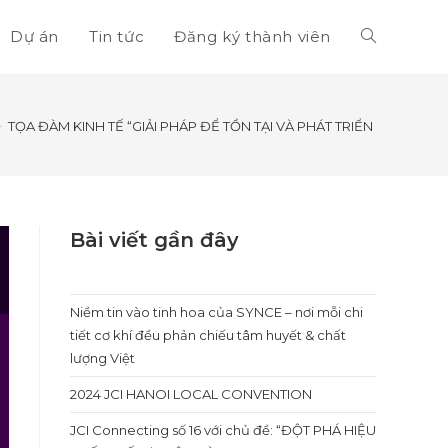
Dự án
Tin tức
Đăng ký thành viên
Toggle
website
>
TỌA ĐÀM KINH TẾ “GIẢI PHÁP ĐỂ TỒN TẠI VÀ PHÁT TRIỂN CHO DOA
search
Bài viết gần đây
Niềm tin vào tinh hoa của SYNCE – nơi mỗi chi
tiết cơ khí đều phản chiếu tâm huyết & chất
lượng Việt
2024 JCI HANOI LOCAL CONVENTION
JCI Connecting số 16 với chủ đề: “ĐỘT PHÁ HIỆU