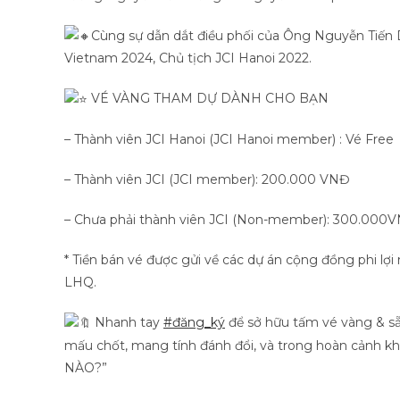
Cùng sự dẫn dắt điều phối của Ông Nguyễn Tiến 
Vietnam 2024, Chủ tịch JCI Hanoi 2022.
VÉ VÀNG THAM DỰ DÀNH CHO BẠN
– Thành viên JCI Hanoi (JCI Hanoi member) : Vé Free
– Thành viên JCI (JCI member): 200.000 VNĐ
– Chưa phải thành viên JCI (Non-member): 300.000
* Tiền bán vé được gửi về các dự án cộng đồng phi lợ
LHQ.
Nhanh tay
#đăng_ký
để sở hữu tấm vé vàng & sẵn
mấu chốt, mang tính đánh đổi, và trong hoàn cảnh
NÀO?”