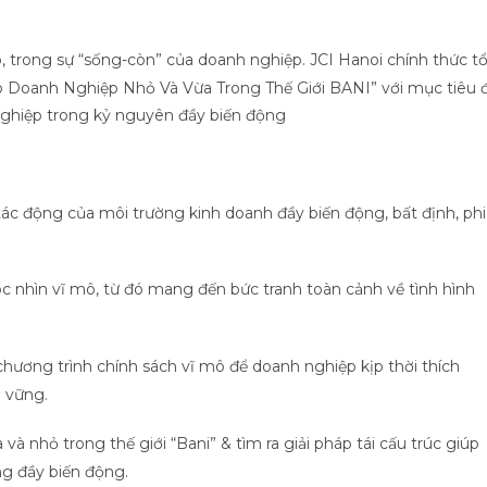
o, trong sự “sống-còn” của doanh nghiệp. JCI Hanoi chính thức t
o Doanh Nghiệp Nhỏ Và Vừa Trong Thế Giới BANI” với mục tiêu đ
 nghiệp trong kỷ nguyên đầy biến động
tác động của môi trường kinh doanh đầy biến động, bất định, phi
c nhìn vĩ mô, từ đó mang đến bức tranh toàn cảnh về tình hình
hương trình chính sách vĩ mô để doanh nghiệp kịp thời thích
n vững.
và nhỏ trong thế giới “Bani” & tìm ra giải pháp tái cấu trúc giúp
ng đầy biến động.