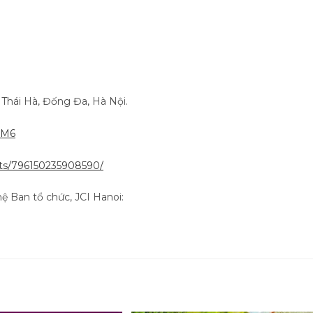
 Thái Hà, Đống Đa, Hà Nội.
SM6
ts/796150235908590/
hệ Ban tổ chức, JCI Hanoi: