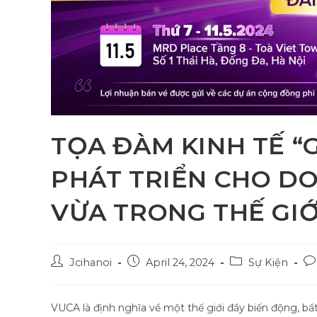
TỌA ĐÀM KINH TẾ “G
PHÁT TRIỂN CHO D
VỪA TRONG THẾ GIỚ
Post
Post
Post
Po
Jcihanoi
April 24, 2024
Sự Kiện
author:
published:
category:
co
VUCA là định nghĩa về một thế giới đầy biến động, bất