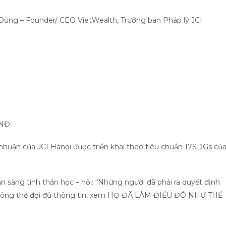
Dũng – Founder/ CEO VietWealth, Trưởng ban Pháp lý JCI
VNĐ
i nhuận của JCI Hanoi được triển khai theo tiêu chuẩn 17SDGs củ
 sàng tinh thần học – hỏi: “Những người đã phải ra quyết định
 không thể đợi đủ thông tin, xem HỌ ĐÃ LÀM ĐIỀU ĐÓ NHƯ THẾ