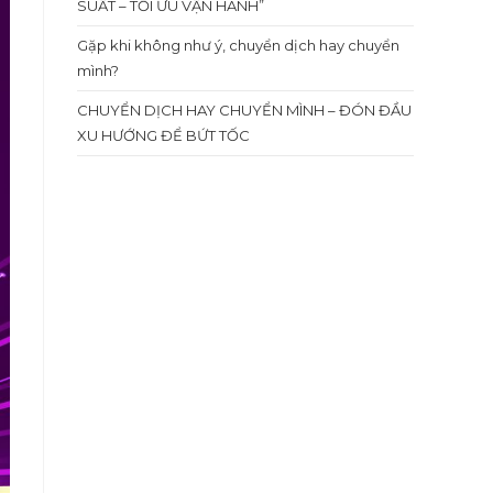
SUẤT – TỐI ƯU VẬN HÀNH”
Gặp khi không như ý, chuyển dịch hay chuyển
mình?
CHUYỂN DỊCH HAY CHUYỂN MÌNH – ĐÓN ĐẦU
XU HƯỚNG ĐỂ BỨT TỐC