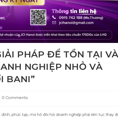
IẢI PHÁP ĐỂ TỒN TẠI V
OANH NGHIỆP NHỎ VÀ
I BANI”
st
0 Comments
mments:
 định, phức tạp, mơ hồ đòi hỏi doanh nghiệp phải liên tục thay đ