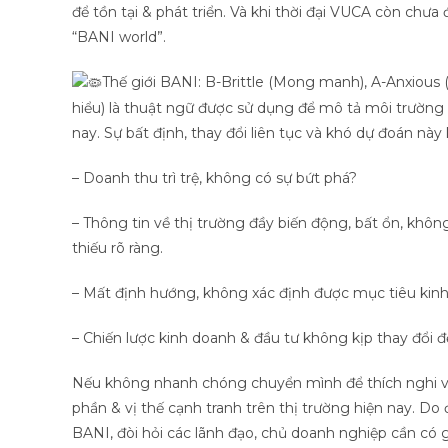
để tồn tại & phát triển. Và khi thời đại VUCA còn chưa
“BANI world”.
Thế giới BANI: B-Brittle (Mong manh), A-Anxious (
hiểu) là thuật ngữ được sử dụng để mô tả môi trường 
nay. Sự bất định, thay đổi liên tục và khó dự đoán này
– Doanh thu trì trệ, không có sự bứt phá?
– Thông tin về thị trường đầy biến động, bất ổn, khôn
thiếu rõ ràng.
– Mất định hướng, không xác định được mục tiêu kinh d
– Chiến lược kinh doanh & đầu tư không kịp thay đổi để
Nếu không nhanh chóng chuyển mình để thích nghi và 
phần & vị thế cạnh tranh trên thị trường hiện nay. Do
BANI, đòi hỏi các lãnh đạo, chủ doanh nghiệp cần có gi