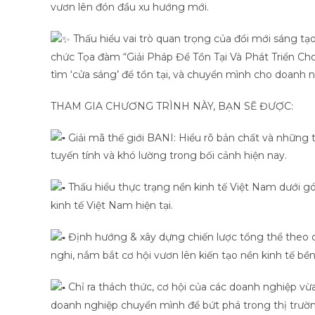
vươn lên đón đầu xu hướng mới.
Thấu hiểu vai trò quan trọng của đổi mới sáng tạ
chức Tọa đàm “Giải Pháp Để Tồn Tại Và Phát Triển Ch
tìm ‘cửa sáng’ để tồn tại, và chuyển mình cho doanh
THAM GIA CHƯƠNG TRÌNH NÀY, BẠN SẼ ĐƯỢC:
Giải mã thế giới BANI: Hiểu rõ bản chất và những 
tuyến tính và khó lường trong bối cảnh hiện nay.
Thấu hiểu thực trạng nền kinh tế Việt Nam dưới gó
kinh tế Việt Nam hiện tại.
Định hướng & xây dựng chiến lược tổng thể theo c
nghi, nắm bắt cơ hội vươn lên kiến tạo nền kinh tế bề
Chỉ ra thách thức, cơ hội của các doanh nghiệp vừa 
doanh nghiệp chuyển mình để bứt phá trong thị trườ