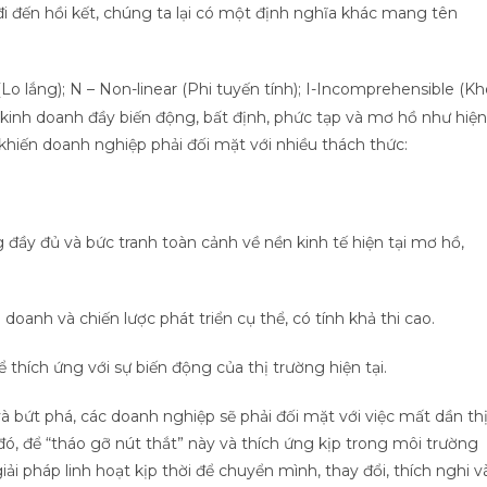
 đi đến hồi kết, chúng ta lại có một định nghĩa khác mang tên
Lo lắng); N – Non-linear (Phi tuyến tính); I-Incomprehensible (K
kinh doanh đầy biến động, bất định, phức tạp và mơ hồ như hiện
 khiến doanh nghiệp phải đối mặt với nhiều thách thức:
g đầy đủ và bức tranh toàn cảnh về nền kinh tế hiện tại mơ hồ,
oanh và chiến lược phát triển cụ thể, có tính khả thi cao.
 thích ứng với sự biến động của thị trường hiện tại.
bứt phá, các doanh nghiệp sẽ phải đối mặt với việc mất dần th
 đó, để “tháo gỡ nút thắt” này và thích ứng kịp trong môi trường
ải pháp linh hoạt kịp thời để chuyển mình, thay đổi, thích nghi v